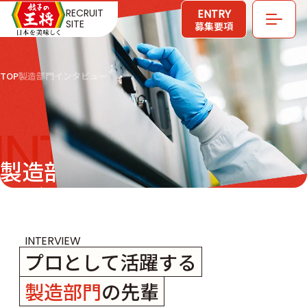
ENTRY
RECRUIT
SITE
募集要項
TOP
製造部門インタビュー
INTERVIEW
製造部門インタビュー
Interview
INTERVIEW
プロとして活躍する
製造部門
の先輩