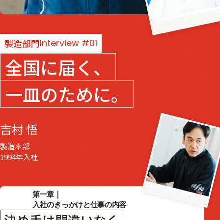
製造部門
Interview #01
全国に届く、
一皿のために。
吉村 悟
製造本部
1994年入社
第一章｜
入社のきっかけと仕事の内容
決め手は間違いなく