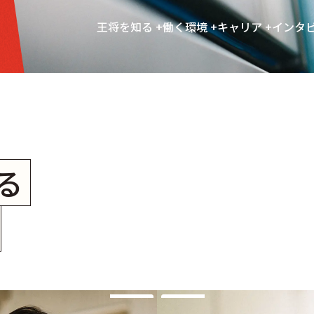
王将を知る
働く環境
キャリア
インタ
RVIEW
る
タビュー