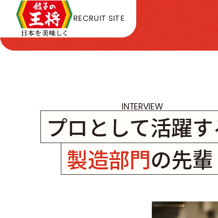
RECRUIT SITE
TOP
製造部門インタビュー
INTE
INTERVIEW
プロとして活躍す
製造部門イン
製造部門
の先輩
Interview