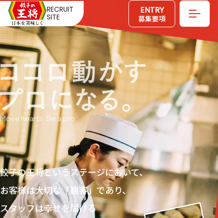
ENTRY
RECRUIT
SITE
募集要項
Move hearts, Be a pro.
餃子の王将というステージにおいて、
お客様は大切な「観客」であり、
スタッフは幸せを届ける